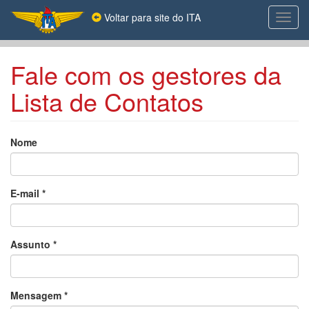
Pular
Voltar para site do ITA
Toggl
para
navig
o
conteúdo
principal
Fale com os gestores da
Lista de Contatos
Nome
E-mail
*
Assunto
*
Mensagem
*