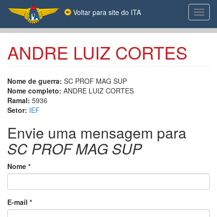
Pular
Voltar para site do ITA
Toggl
para
navig
o
conteúdo
principal
ANDRE LUIZ CORTES
Nome de guerra:
SC PROF MAG SUP
Nome completo:
ANDRE LUIZ CORTES
Ramal:
5936
Setor:
IEF
Envie uma mensagem para
SC PROF MAG SUP
Nome
*
E-mail
*