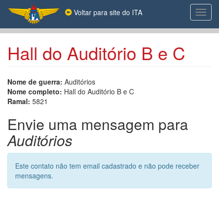
Pular
Voltar para site do ITA
Toggl
para
navig
o
conteúdo
principal
Hall do Auditório B e C
Nome de guerra:
Auditórios
Nome completo:
Hall do Auditório B e C
Ramal:
5821
Envie uma mensagem para
Auditórios
Este contato não tem email cadastrado e não pode receber
mensagens.