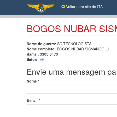
Pular
Voltar para site do ITA
para
o
conteúdo
principal
BOGOS NUBAR SI
Nome de guerra:
SC TECNOLOGISTA
Nome completo:
BOGOS NUBAR SISMANOGLU
Ramal:
3305-8470
Setor:
IEF
Envie uma mensagem pa
Nome
*
E-mail
*