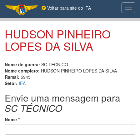
Pular
Voltar para site do ITA
Toggl
para
navig
o
conteúdo
principal
HUDSON PINHEIRO
LOPES DA SILVA
Nome de guerra:
SC TÉCNICO
Nome completo:
HUDSON PINHEIRO LOPES DA SILVA
Ramal:
5945
Setor:
IEA
Envie uma mensagem para
SC TÉCNICO
Nome
*