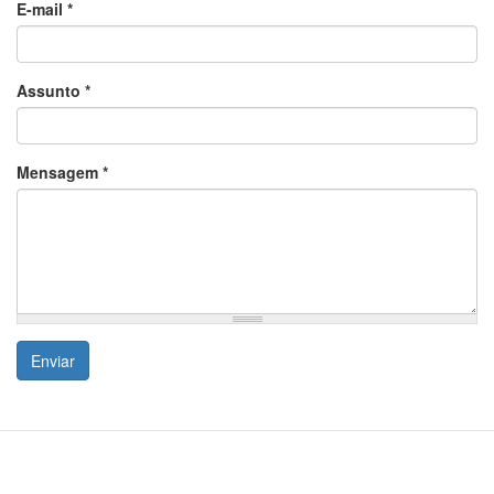
E-mail
*
Assunto
*
Mensagem
*
Enviar