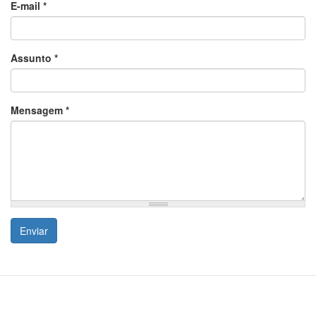
E-mail
*
Assunto
*
Mensagem
*
Enviar