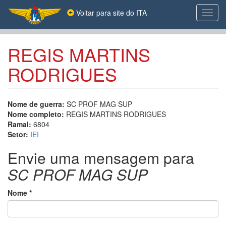
Pular
Voltar para site do ITA
Toggl
para
navig
o
conteúdo
principal
REGIS MARTINS
RODRIGUES
Nome de guerra:
SC PROF MAG SUP
Nome completo:
REGIS MARTINS RODRIGUES
Ramal:
6804
Setor:
IEI
Envie uma mensagem para
SC PROF MAG SUP
Nome
*