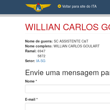
Pular
Voltar para site do ITA
para
o
conteúdo
principal
WILLIAN CARLOS 
Nome de guerra:
SC ASSISTENTE C&T
Nome completo:
WILLIAN CARLOS GOULART
Ramal:
6947
5872
Setor:
IA‐SG
Envie uma mensagem pa
Nome
*
E-mail
*