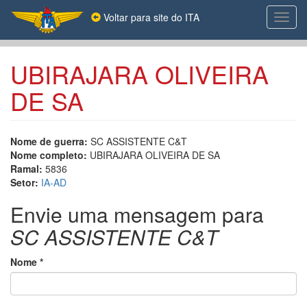
Pular
Voltar para site do ITA
Toggl
para
navig
o
conteúdo
principal
UBIRAJARA OLIVEIRA
DE SA
Nome de guerra:
SC ASSISTENTE C&T
Nome completo:
UBIRAJARA OLIVEIRA DE SA
Ramal:
5836
Setor:
IA‐AD
Envie uma mensagem para
SC ASSISTENTE C&T
Nome
*