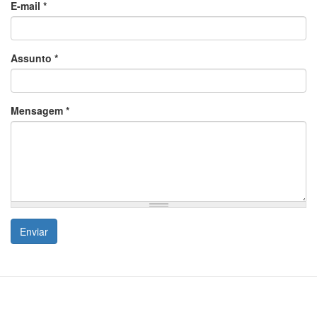
E-mail
*
Assunto
*
Mensagem
*
Enviar