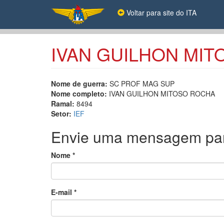
Pular
Voltar para site do ITA
para
o
conteúdo
principal
IVAN GUILHON MI
Nome de guerra:
SC PROF MAG SUP
Nome completo:
IVAN GUILHON MITOSO ROCHA
Ramal:
8494
Setor:
IEF
Envie uma mensagem pa
Nome
*
E-mail
*