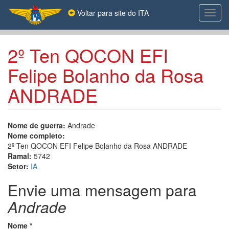
Pular
Voltar para site do ITA
Toggl
para
navig
o
conteúdo
principal
2º Ten QOCON EFI
Felipe Bolanho da Rosa
ANDRADE
Nome de guerra:
Andrade
Nome completo:
2º Ten QOCON EFI Felipe Bolanho da Rosa ANDRADE
Ramal:
5742
Setor:
IA
Envie uma mensagem para
Andrade
Nome
*