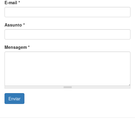
E-mail
*
Assunto
*
Mensagem
*
Enviar