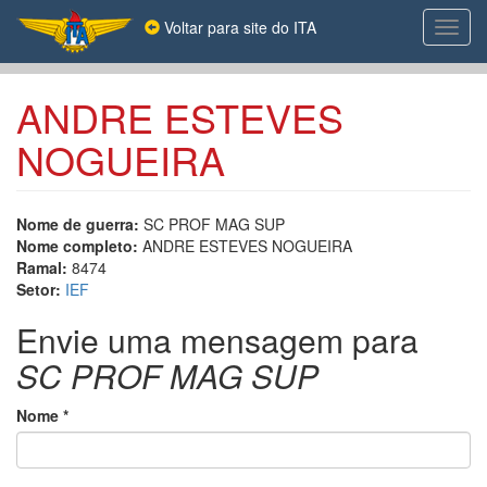
Pular
Voltar para site do ITA
Toggl
para
navig
o
conteúdo
principal
ANDRE ESTEVES
NOGUEIRA
Nome de guerra:
SC PROF MAG SUP
Nome completo:
ANDRE ESTEVES NOGUEIRA
Ramal:
8474
Setor:
IEF
Envie uma mensagem para
SC PROF MAG SUP
Nome
*