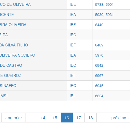
CO DE OLIVEIRA
IEE
5738
,
6901
VICENTE
IEA
5930
,
5931
IRA OLIVEIRA
IEF
8440
EIRA
IEC
A SILVA FILHO
IEF
8489
OLIVEIRA SOVIERO
IEA
5970
 DE CASTRO
IEC
6942
DE QUEIROZ
IEI
6967
SINAFFO
IEC
6945
EMSI
IEI
6824
‹ anterior
…
14
15
16
17
18
…
próximo ›