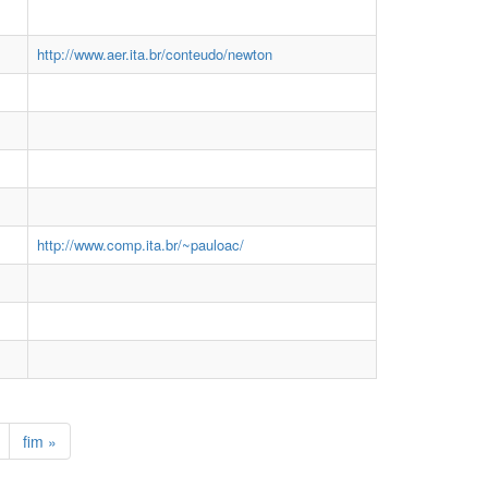
http://www.aer.ita.br/conteudo/newton
http://www.comp.ita.br/~pauloac/
fim »