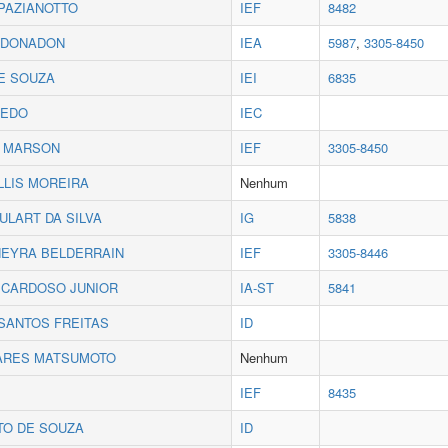
 PAZIANOTTO
IEF
8482
 DONADON
IEA
5987
,
3305-8450
E SOUZA
IEI
6835
CEDO
IEC
I MARSON
IEF
3305-8450
LLIS MOREIRA
Nenhum
ULART DA SILVA
IG
5838
NEYRA BELDERRAIN
IEF
3305-8446
CARDOSO JUNIOR
IA‐ST
5841
SANTOS FREITAS
ID
OARES MATSUMOTO
Nenhum
IEF
8435
TO DE SOUZA
ID