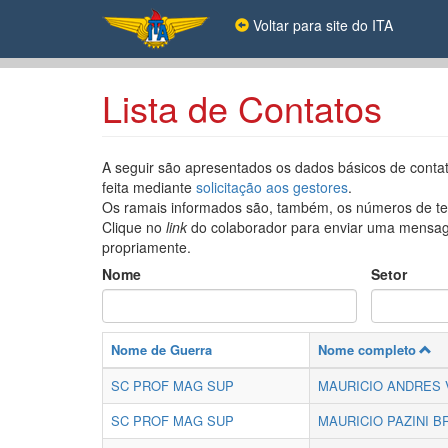
Pular
Voltar para site do ITA
para
o
conteúdo
principal
Lista de Contatos
A seguir são apresentados os dados básicos de contat
feita mediante
solicitação aos gestores
.
Os ramais informados são, também, os números de tele
Clique no
link
do colaborador para enviar uma mensage
propriamente.
Nome
Setor
Nome de Guerra
Nome completo
SC PROF MAG SUP
MAURICIO ANDRES
SC PROF MAG SUP
MAURICIO PAZINI 