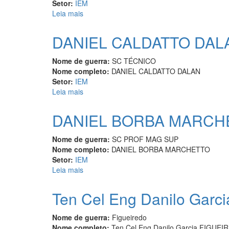
Setor:
IEM
Leia mais
sobre
DOUGLAS
BOROTA
DANIEL CALDATTO DAL
DA
SILVA
Nome de guerra:
SC TÉCNICO
Nome completo:
DANIEL CALDATTO DALAN
Setor:
IEM
Leia mais
sobre
DANIEL
CALDATTO
DANIEL BORBA MARCH
DALAN
Nome de guerra:
SC PROF MAG SUP
Nome completo:
DANIEL BORBA MARCHETTO
Setor:
IEM
Leia mais
sobre
DANIEL
BORBA
Ten Cel Eng Danilo Garc
MARCHETTO
Nome de guerra:
Figueiredo
Nome completo:
Ten Cel Eng Danilo Garcia FIGUEI