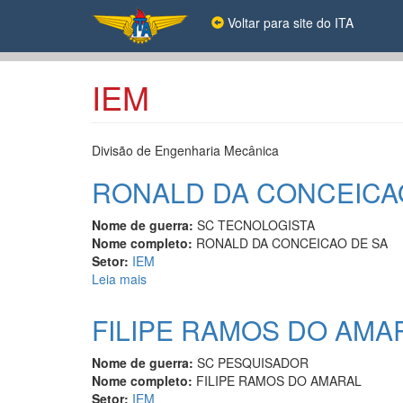
Pular
Voltar para site do ITA
para
o
conteúdo
principal
IEM
Divisão de Engenharia Mecânica
RONALD DA CONCEICA
Nome de guerra:
SC TECNOLOGISTA
Nome completo:
RONALD DA CONCEICAO DE SA
Setor:
IEM
Leia mais
sobre
RONALD
DA
FILIPE RAMOS DO AMA
CONCEICAO
DE
Nome de guerra:
SC PESQUISADOR
SA
Nome completo:
FILIPE RAMOS DO AMARAL
Setor:
IEM