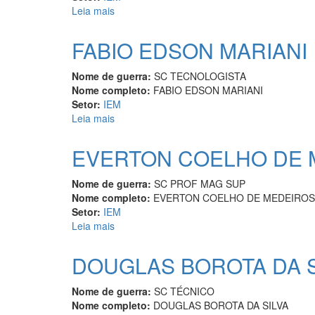
Leia mais
sobre
FILIPE
RAMOS
FABIO EDSON MARIANI
DO
AMARAL
Nome de guerra:
SC TECNOLOGISTA
Nome completo:
FABIO EDSON MARIANI
Setor:
IEM
Leia mais
sobre
FABIO
EDSON
EVERTON COELHO DE 
MARIANI
Nome de guerra:
SC PROF MAG SUP
Nome completo:
EVERTON COELHO DE MEDEIROS
Setor:
IEM
Leia mais
sobre
EVERTON
COELHO
DOUGLAS BOROTA DA S
DE
MEDEIROS
Nome de guerra:
SC TÉCNICO
Nome completo:
DOUGLAS BOROTA DA SILVA