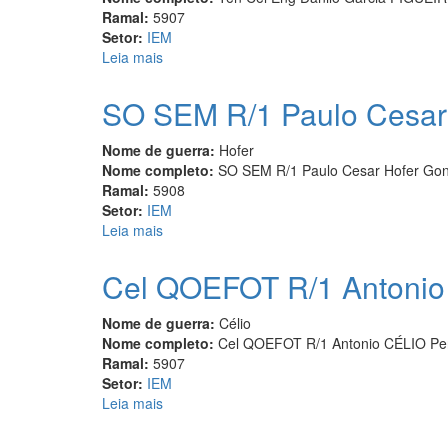
Ramal:
5907
Setor:
IEM
Leia mais
sobre
Ten
Cel
SO SEM R/1 Paulo Cesar
Eng
Danilo
Nome de guerra:
Hofer
Garcia
Nome completo:
SO SEM R/1 Paulo Cesar Hofer Gon
FIGUEIREDO
Ramal:
5908
Pinto
Setor:
IEM
Leia mais
sobre
SO
SEM
Cel QOEFOT R/1 Antonio 
R/1
Paulo
Nome de guerra:
Célio
Cesar
Nome completo:
Cel QOEFOT R/1 Antonio CÉLIO Per
Hofer
Ramal:
5907
Gonçalves
Setor:
IEM
Leia mais
sobre
Cel
QOEFOT